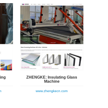
ing
ZHENGKE: Insulating Glass
Machine
m
www.zhengkecn.com