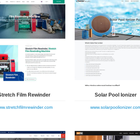
Stretch Film Rewinder
Solar Pool Ionizer
w.stretchfilmrewinder.com
www.solarpoolionizer.co