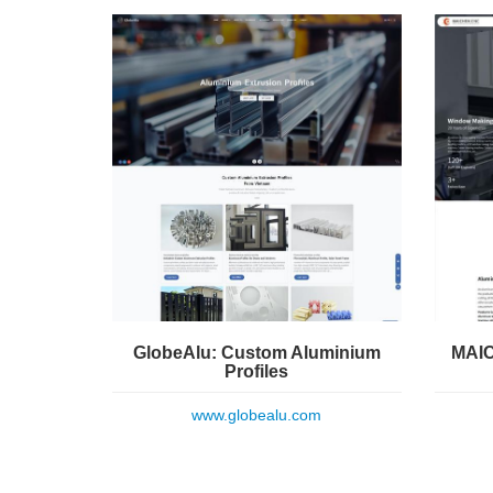
GlobeAlu: Custom Aluminium
MAIC
Profiles
www.globealu.com