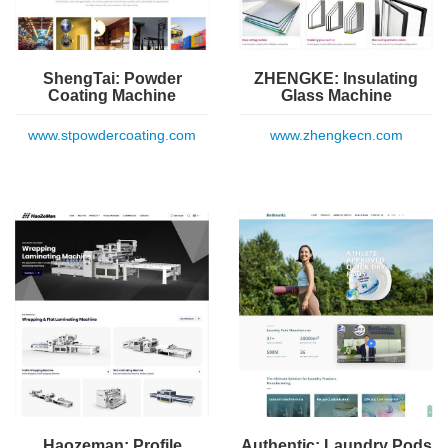
ShengTai: Powder
ZHENGKE: Insulating
Coating Machine
Glass Machine
www.stpowdercoating.com
www.zhengkecn.com
Haozeman: Profile
Authentic: Laundry Pods