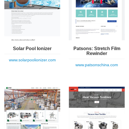
Solar Pool Ionizer
Patsons: Stretch Film
Rewinder
www.solarpoolionizer.com
www.patsonschina.com