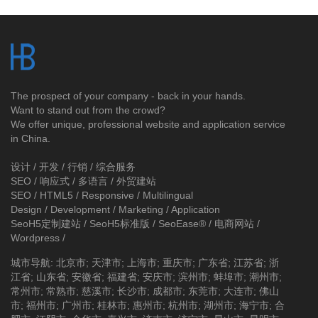
The prospect of your company - back in your hands.
Want to stand out from the crowd?
We offer unique, professional website and application service
in China.
设计 / 开发 / 行销 / 综合服务
SEO / 响应式 / 多语言 / 外贸建站
SEO / HTML5 / Responsive / Multilingual
Design / Development / Marketing / Application
SeoH5定制建站
/
SeoH5标准版
/
SeoEase®
/
电商网站
/
Wordpress
/
城市导航
:
北京市
;
天津市
;
上海市
;
重庆市
;
广东省
;
江苏省
;
浙
江省
;
山东省
;
安徽省
;
福建省
;
安庆市
;
滨州市
;
蚌埠市
;
潮州市
;
常州市
;
常熟市
;
慈溪市
;
长沙市
;
成都市
;
东莞市
;
大连市
;
佛山
市
;
福州市
;
广州市
;
桂林市
;
惠州市
;
杭州市
;
湖州市
;
海宁市
;
合