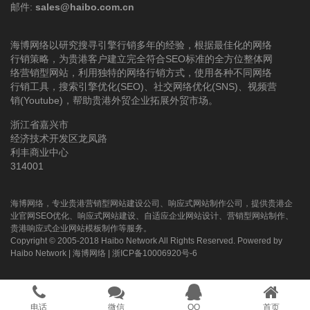
邮件:
sales@haibo.com.cn
海博网络以研究搜寻引擎行销多年的经验，根据最佳化的网络
行销策略，为贵港客户建立完全符合SEO标准的全方位整体网
络营销型网站，利用独特的网络行销方式，使用各种不同网络
行销工具，搜索引擎优化(SEO)、社交网络优化(SNS)、视频营
销(Youtube)，帮助贵港外贸企业拓展外贸市场。
浙江省嘉兴市
经济技术开发区龙凤路
利丰商业中心
314001
海博网络，专业贵港营销型网站建设公司、响应式网站制作公司，提供贵港企
业官网SEO优化、响应式网站建设、自适应企业网站设计、营销型网站制作、
贵港响应式企业网站模板制作等服务。
Copyright © 2005-2018 Haibo Network All Rights Reserved. Powered by
Haibo Network
|
海博网络
|
浙ICP备10006920号-6
电话
微信
QQ
首页