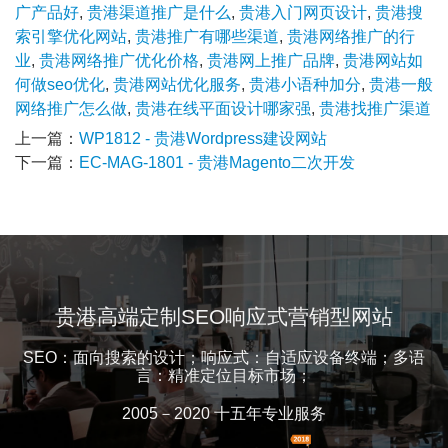
广产品好
,
贵港渠道推广是什么
,
贵港入门网页设计
,
贵港搜
索引擎优化网站
,
贵港推广有哪些渠道
,
贵港网络推广的行
业
,
贵港网络推广优化价格
,
贵港网上推广品牌
,
贵港网站如
何做seo优化
,
贵港网站优化服务
,
贵港小语种加分
,
贵港一般
网络推广怎么做
,
贵港在线平面设计哪家强
,
贵港找推广渠道
上一篇：
WP1812 - 贵港Wordpress建设网站
下一篇：
EC-MAG-1801 - 贵港Magento二次开发
贵港高端定制SEO响应式营销型网站
SEO：面向搜索的设计；响应式：自适应设备终端；多语
言：精准定位目标市场；
2005－2020 十五年专业服务