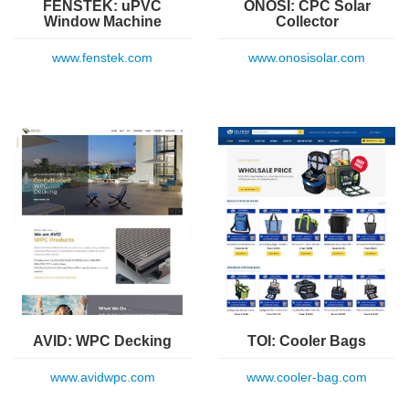
FENSTEK: uPVC
ONOSI: CPC Solar
Window Machine
Collector
www.fenstek.com
www.onosisolar.com
AVID: WPC Decking
TOI: Cooler Bags
www.avidwpc.com
www.cooler-bag.com