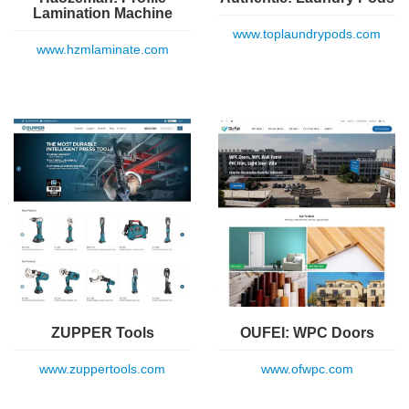
Lamination Machine
www.toplaundrypods.com
www.hzmlaminate.com
ZUPPER Tools
OUFEI: WPC Doors
www.zuppertools.com
www.ofwpc.com