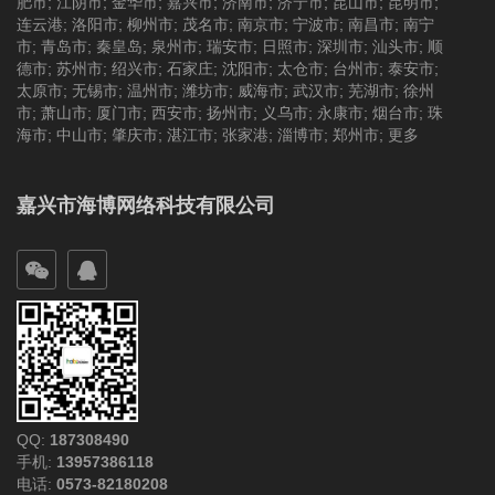
肥市
;
江阴市
;
金华市
;
嘉兴市
;
济南市
;
济宁市
;
昆山市
;
昆明市
;
连云港
;
洛阳市
;
柳州市
;
茂名市
;
南京市
;
宁波市
;
南昌市
;
南宁
市
;
青岛市
;
秦皇岛
;
泉州市
;
瑞安市
;
日照市
;
深圳市
;
汕头市
;
顺
德市
;
苏州市
;
绍兴市
;
石家庄
;
沈阳市
;
太仓市
;
台州市
;
泰安市
;
太原市
;
无锡市
;
温州市
;
潍坊市
;
威海市
;
武汉市
;
芜湖市
;
徐州
市
;
萧山市
;
厦门市
;
西安市
;
扬州市
;
义乌市
;
永康市
;
烟台市
;
珠
海市
;
中山市
;
肇庆市
;
湛江市
;
张家港
;
淄博市
;
郑州市
;
更多
嘉兴市海博网络科技有限公司
QQ:
187308490
手机:
13957386118
电话:
0573-82180208