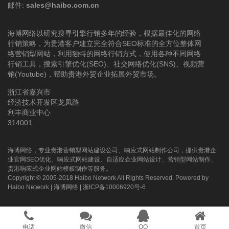
邮件:
sales@haibo.com.cn
海博网络以研究搜寻引擎行销多年的经验，根据最佳化的网络
行销策略，为贵港客户建立完全符合SEO标准的全方位整体网
络营销型网站，利用独特的网络行销方式，使用各种不同网络
行销工具，搜索引擎优化(SEO)、社交网络优化(SNS)、视频营
销(Youtube)，帮助贵港外贸企业拓展外贸市场。
浙江省嘉兴市
经济技术开发区龙凤路
利丰商业中心
314001
海博网络，专业贵港营销型网站建设公司、响应式网站制作公司，提供贵港企
业官网SEO优化、响应式网站建设、自适应企业网站设计、营销型网站制作、
贵港响应式企业网站模板制作等服务。
Copyright © 2005-2018 Haibo Network All Rights Reserved. Powered by
Haibo Network
|
海博网络
|
浙ICP备10006920号-6
电话
微信
QQ
首页