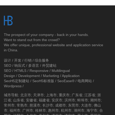
The prospect of your company - back in your hands.
Want to stand out from the crowd?
We offer unique, professional website and application service
in China.
设计 / 开发 / 行销 / 综合服务
SEO / 响应式 / 多语言 / 外贸建站
SEO / HTML5 / Responsive / Multilingual
Design / Development / Marketing / Application
SeoH5定制建站
/
SeoH5标准版
/
SeoEase®
/
电商网站
/
Wordpress
/
城市导航
:
北京市
;
天津市
;
上海市
;
重庆市
;
广东省
;
江苏省
;
浙
江省
;
山东省
;
安徽省
;
福建省
;
安庆市
;
滨州市
;
蚌埠市
;
潮州市
;
常州市
;
常熟市
;
慈溪市
;
长沙市
;
成都市
;
东莞市
;
大连市
;
佛山
市
;
福州市
;
广州市
;
桂林市
;
惠州市
;
杭州市
;
湖州市
;
海宁市
;
合