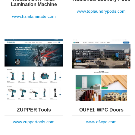
Lamination Machine
www.toplaundrypods.com
www.hzmlaminate.com
ZUPPER Tools
OUFEI: WPC Doors
www.zuppertools.com
www.ofwpc.com