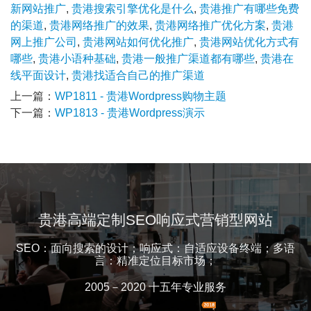
新网站推广
,
贵港搜索引擎优化是什么
,
贵港推广有哪些免费
的渠道
,
贵港网络推广的效果
,
贵港网络推广优化方案
,
贵港
网上推广公司
,
贵港网站如何优化推广
,
贵港网站优化方式有
哪些
,
贵港小语种基础
,
贵港一般推广渠道都有哪些
,
贵港在
线平面设计
,
贵港找适合自己的推广渠道
上一篇：
WP1811 - 贵港Wordpress购物主题
下一篇：
WP1813 - 贵港Wordpress演示
贵港高端定制SEO响应式营销型网站
SEO：面向搜索的设计；响应式：自适应设备终端；多语
言：精准定位目标市场；
2005－2020 十五年专业服务