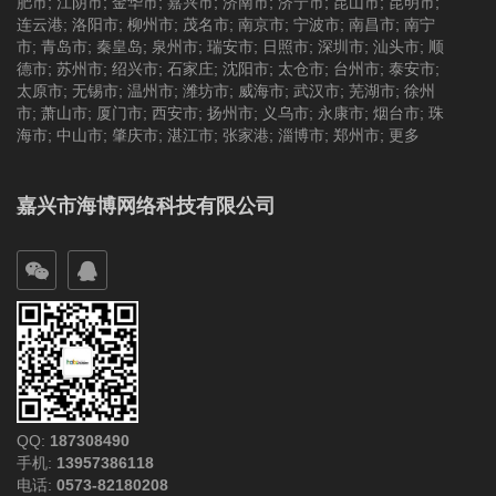
肥市
;
江阴市
;
金华市
;
嘉兴市
;
济南市
;
济宁市
;
昆山市
;
昆明市
;
连云港
;
洛阳市
;
柳州市
;
茂名市
;
南京市
;
宁波市
;
南昌市
;
南宁
市
;
青岛市
;
秦皇岛
;
泉州市
;
瑞安市
;
日照市
;
深圳市
;
汕头市
;
顺
德市
;
苏州市
;
绍兴市
;
石家庄
;
沈阳市
;
太仓市
;
台州市
;
泰安市
;
太原市
;
无锡市
;
温州市
;
潍坊市
;
威海市
;
武汉市
;
芜湖市
;
徐州
市
;
萧山市
;
厦门市
;
西安市
;
扬州市
;
义乌市
;
永康市
;
烟台市
;
珠
海市
;
中山市
;
肇庆市
;
湛江市
;
张家港
;
淄博市
;
郑州市
;
更多
嘉兴市海博网络科技有限公司
QQ:
187308490
手机:
13957386118
电话:
0573-82180208