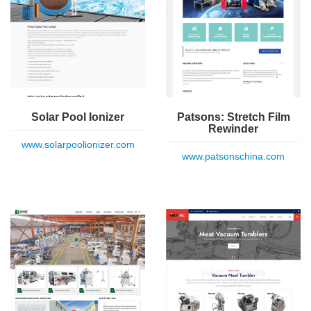
Solar Pool Ionizer
Patsons: Stretch Film
Rewinder
www.solarpoolionizer.com
www.patsonschina.com