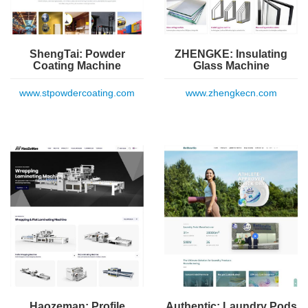
ShengTai: Powder
ZHENGKE: Insulating
Coating Machine
Glass Machine
www.stpowdercoating.com
www.zhengkecn.com
Haozeman: Profile
Authentic: Laundry Pods