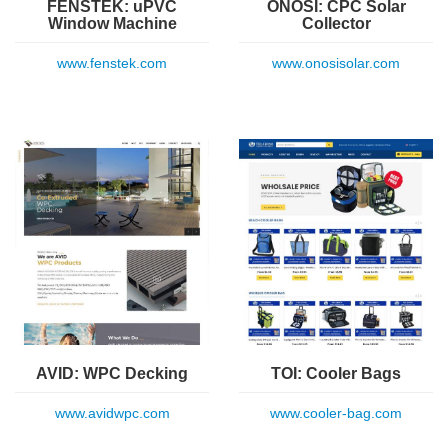
FENSTEK: uPVC
ONOSI: CPC Solar
Window Machine
Collector
www.fenstek.com
www.onosisolar.com
AVID: WPC Decking
TOI: Cooler Bags
www.avidwpc.com
www.cooler-bag.com