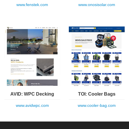
www.fenstek.com
www.onosisolar.com
AVID: WPC Decking
TOI: Cooler Bags
www.avidwpc.com
www.cooler-bag.com