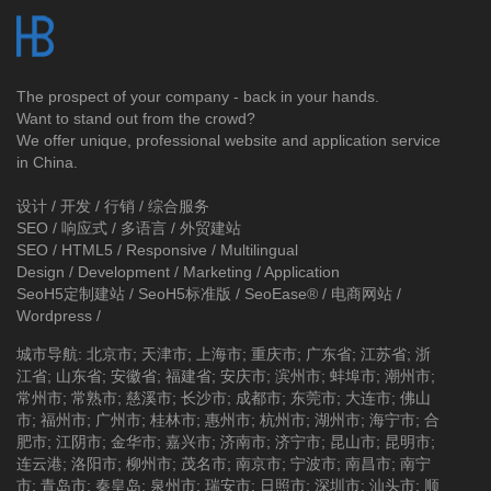
The prospect of your company - back in your hands.
Want to stand out from the crowd?
We offer unique, professional website and application service
in China.
设计 / 开发 / 行销 / 综合服务
SEO / 响应式 / 多语言 / 外贸建站
SEO / HTML5 / Responsive / Multilingual
Design / Development / Marketing / Application
SeoH5定制建站
/
SeoH5标准版
/
SeoEase®
/
电商网站
/
Wordpress
/
城市导航
:
北京市
;
天津市
;
上海市
;
重庆市
;
广东省
;
江苏省
;
浙
江省
;
山东省
;
安徽省
;
福建省
;
安庆市
;
滨州市
;
蚌埠市
;
潮州市
;
常州市
;
常熟市
;
慈溪市
;
长沙市
;
成都市
;
东莞市
;
大连市
;
佛山
市
;
福州市
;
广州市
;
桂林市
;
惠州市
;
杭州市
;
湖州市
;
海宁市
;
合
肥市
;
江阴市
;
金华市
;
嘉兴市
;
济南市
;
济宁市
;
昆山市
;
昆明市
;
连云港
;
洛阳市
;
柳州市
;
茂名市
;
南京市
;
宁波市
;
南昌市
;
南宁
市
;
青岛市
;
秦皇岛
;
泉州市
;
瑞安市
;
日照市
;
深圳市
;
汕头市
;
顺