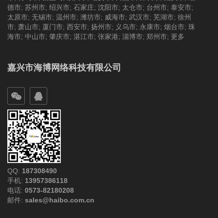
德市
;
苏州市
;
绍兴市
;
石家庄
;
沈阳市
;
太仓市
;
台州市
;
泰安市
;
太原市
;
无锡市
;
温州市
;
潍坊市
;
威海市
;
武汉市
;
芜湖市
;
徐州
市
;
萧山市
;
厦门市
;
西安市
;
扬州市
;
义乌市
;
永康市
;
烟台市
;
珠
海市
;
中山市
;
肇庆市
;
湛江市
;
张家港
;
淄博市
;
郑州市
;
更多
嘉兴市海博网络科技有限公司
QQ:
187308490
手机:
13957386118
电话:
0573-82180208
邮件:
sales@haibo.com.cn