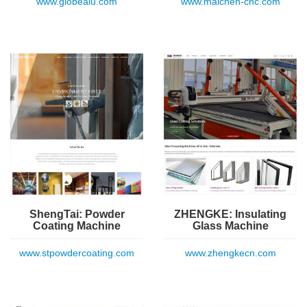
www.globealu.com
www.maichen-cnc.com
ShengTai: Powder
ZHENGKE: Insulating
Coating Machine
Glass Machine
www.stpowdercoating.com
www.zhengkecn.com