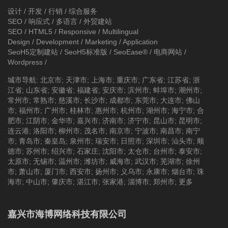
设计 / 开发 / 行销 / 综合服务
SEO / 响应式 / 多语言 / 外贸建站
SEO / HTML5 / Responsive / Multilingual
Design / Development / Marketing / Application
SeoH5定制建站
/
SeoH5标准版
/
SeoEase®
/
电商网站
/
Wordpress
/
城市导航
:
北京市
;
天津市
;
上海市
;
重庆市
;
广东省
;
江苏省
;
浙
江省
;
山东省
;
安徽省
;
福建省
;
安庆市
;
滨州市
;
蚌埠市
;
潮州市
;
常州市
;
常熟市
;
慈溪市
;
长沙市
;
成都市
;
东莞市
;
大连市
;
佛山
市
;
福州市
;
广州市
;
桂林市
;
惠州市
;
杭州市
;
湖州市
;
海宁市
;
合
肥市
;
江阴市
;
金华市
;
嘉兴市
;
济南市
;
济宁市
;
昆山市
;
昆明市
;
连云港
;
洛阳市
;
柳州市
;
茂名市
;
南京市
;
宁波市
;
南昌市
;
南宁
市
;
青岛市
;
秦皇岛
;
泉州市
;
瑞安市
;
日照市
;
深圳市
;
汕头市
;
顺
德市
;
苏州市
;
绍兴市
;
石家庄
;
沈阳市
;
太仓市
;
台州市
;
泰安市
;
太原市
;
无锡市
;
温州市
;
潍坊市
;
威海市
;
武汉市
;
芜湖市
;
徐州
市
;
萧山市
;
厦门市
;
西安市
;
扬州市
;
义乌市
;
永康市
;
烟台市
;
珠
海市
;
中山市
;
肇庆市
;
湛江市
;
张家港
;
淄博市
;
郑州市
;
更多
嘉兴市海博网络科技有限公司