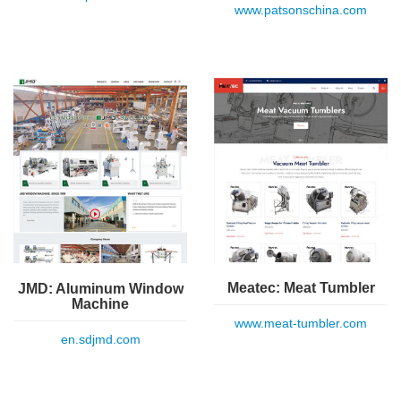
www.patsonschina.com
Meatec: Meat Tumbler
JMD: Aluminum Window
Machine
www.meat-tumbler.com
en.sdjmd.com