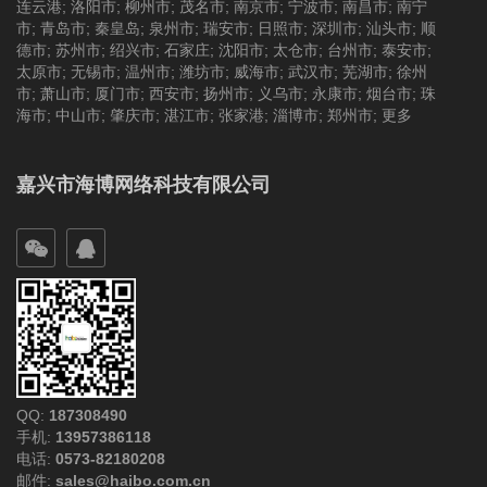
连云港
;
洛阳市
;
柳州市
;
茂名市
;
南京市
;
宁波市
;
南昌市
;
南宁
市
;
青岛市
;
秦皇岛
;
泉州市
;
瑞安市
;
日照市
;
深圳市
;
汕头市
;
顺
德市
;
苏州市
;
绍兴市
;
石家庄
;
沈阳市
;
太仓市
;
台州市
;
泰安市
;
太原市
;
无锡市
;
温州市
;
潍坊市
;
威海市
;
武汉市
;
芜湖市
;
徐州
市
;
萧山市
;
厦门市
;
西安市
;
扬州市
;
义乌市
;
永康市
;
烟台市
;
珠
海市
;
中山市
;
肇庆市
;
湛江市
;
张家港
;
淄博市
;
郑州市
;
更多
嘉兴市海博网络科技有限公司
QQ:
187308490
手机:
13957386118
电话:
0573-82180208
邮件:
sales@haibo.com.cn