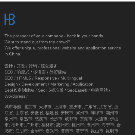
The prospect of your company - back in your hands.
Want to stand out from the crowd?
We offer unique, professional website and application service
in China.
设计 / 开发 / 行销 / 综合服务
SEO / 响应式 / 多语言 / 外贸建站
SEO / HTML5 / Responsive / Multilingual
Design / Development / Marketing / Application
SeoH5定制建站
/
SeoH5标准版
/
SeoEase®
/
电商网站
/
Wordpress
/
城市导航
:
北京市
;
天津市
;
上海市
;
重庆市
;
广东省
;
江苏省
;
浙
江省
;
山东省
;
安徽省
;
福建省
;
安庆市
;
滨州市
;
蚌埠市
;
潮州市
;
常州市
;
常熟市
;
慈溪市
;
长沙市
;
成都市
;
东莞市
;
大连市
;
佛山
市
;
福州市
;
广州市
;
桂林市
;
惠州市
;
杭州市
;
湖州市
;
海宁市
;
合
肥市
;
江阴市
;
金华市
;
嘉兴市
;
济南市
;
济宁市
;
昆山市
;
昆明市
;