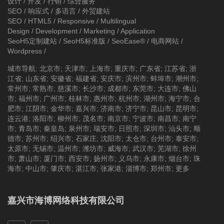
设计 / 开发 / 行销 / 综合服务
SEO / 响应式 / 多语言 / 外贸建站
SEO / HTML5 / Responsive / Multilingual
Design / Development / Marketing / Application
SeoH5定制建站
/
SeoH5标准版
/
SeoEase®
/
电商网站
/
Wordpress
/
城市导航
:
北京市
;
天津市
;
上海市
;
重庆市
;
广东省
;
江苏省
;
浙
江省
;
山东省
;
安徽省
;
福建省
;
安庆市
;
滨州市
;
蚌埠市
;
潮州市
;
常州市
;
常熟市
;
慈溪市
;
长沙市
;
成都市
;
东莞市
;
大连市
;
佛山
市
;
福州市
;
广州市
;
桂林市
;
惠州市
;
杭州市
;
湖州市
;
海宁市
;
合
肥市
;
江阴市
;
金华市
;
嘉兴市
;
济南市
;
济宁市
;
昆山市
;
昆明市
;
连云港
;
洛阳市
;
柳州市
;
茂名市
;
南京市
;
宁波市
;
南昌市
;
南宁
市
;
青岛市
;
秦皇岛
;
泉州市
;
瑞安市
;
日照市
;
深圳市
;
汕头市
;
顺
德市
;
苏州市
;
绍兴市
;
石家庄
;
沈阳市
;
太仓市
;
台州市
;
泰安市
;
太原市
;
无锡市
;
温州市
;
潍坊市
;
威海市
;
武汉市
;
芜湖市
;
徐州
市
;
萧山市
;
厦门市
;
西安市
;
扬州市
;
义乌市
;
永康市
;
烟台市
;
珠
海市
;
中山市
;
肇庆市
;
湛江市
;
张家港
;
淄博市
;
郑州市
;
更多
嘉兴市海博网络科技有限公司